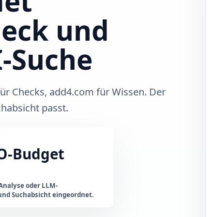
det
heck und
I-Suche
ür Checks, add4.com für Wissen. Der
chabsicht passt.
EO-Budget
Analyse oder LLM-
und Suchabsicht eingeordnet.