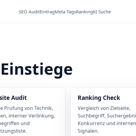
SEO Audit
Eintrag
Meta Tags
Ranking
KI Suche
 Einstiege
ite Audit
Ranking Check
re Prüfung von Technik,
Vergleich von Zielseite,
ten, interner Verlinkung,
Suchbegriff, Suchergebni
egriffen und
Konkurrenz und interne
zungsliste.
Signalen.