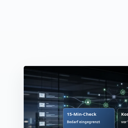
15-Min-Check
Ko
Bedarf eingegrenzt
vor 