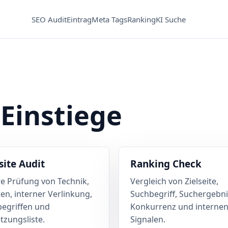
SEO Audit
Eintrag
Meta Tags
Ranking
KI Suche
 Einstiege
ite Audit
Ranking Check
re Prüfung von Technik,
Vergleich von Zielseite,
ten, interner Verlinkung,
Suchbegriff, Suchergebni
egriffen und
Konkurrenz und interne
zungsliste.
Signalen.