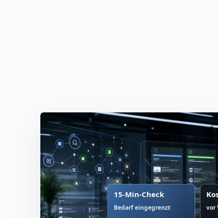
15-Min-Check
Ko
Bedarf eingegrenzt
vor 